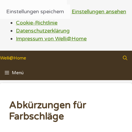
Einstellungen speichern
Einstellungen ansehen
Cookie-Richtlinie
Datenschutzerklärung
Impressum von Welli@Home
Zum
Welli@Home
Inhalt
springen
Menü
Abkürzungen für
Farbschläge