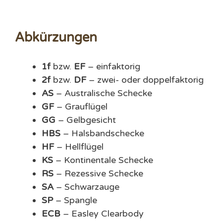
Abkürzungen
1f
bzw.
EF
– einfaktorig
2f
bzw.
DF
– zwei- oder doppelfaktorig
AS
– Australische Schecke
GF
– Grauflügel
GG
– Gelbgesicht
HBS
– Halsbandschecke
HF
– Hellflügel
KS
– Kontinentale Schecke
RS
– Rezessive Schecke
SA
– Schwarzauge
SP
– Spangle
ECB
– Easley Clearbody