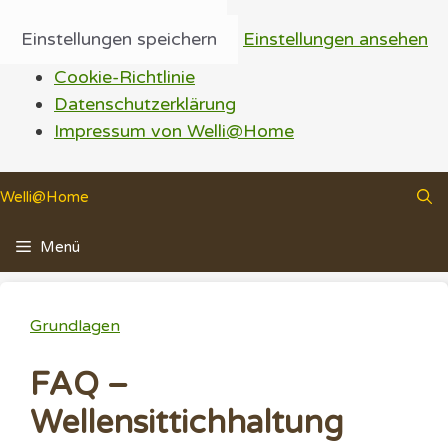
Einstellungen speichern
Einstellungen ansehen
Cookie-Richtlinie
Datenschutzerklärung
Impressum von Welli@Home
Zum
Welli@Home
Inhalt
springen
Menü
Grundlagen
FAQ –
Wellensittichhaltung