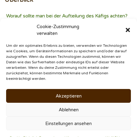
Überblick
Worauf sollte man bei der Aufteilung des Käfigs achten?
Vorschlag für eine sinnvolle Aufteilung
Cookie-Zustimmung
Schlaf- und Sitzbereich
verwalten
Flugzone
Um dir ein optimales Erlebnis zu bieten, verwenden wir Technologien
Futterbereich
wie Cookies, um Geräteinformationen zu speichern und/oder darauf
Einstreu
zuzugreifen. Wenn du diesen Technologien zustimmst, können wir
Daten wie das Surfverhalten oder eindeutige IDs auf dieser Website
verarbeiten. Wenn du deine Zustimmung nicht erteilst oder
zurückziehst, können bestimmte Merkmale und Funktionen
© 2020 - 2026
Thorsten Hoeppner
|
Über
•
Kontakt
•
beeinträchtigt werden.
Medien
•
Mediakit
|
§
Akzeptieren
Schließen
ChatGPT
Ablehnen
Facebook
Einstellungen ansehen
threads
pinterest