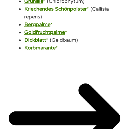
Grünlilie
(Chlorophytum)
Kriechendes Schönpolster
(Callisia
repens)
Bergpalme
Goldfruchtpalme
Dickblatt
(Geldbaum)
Korbmarante