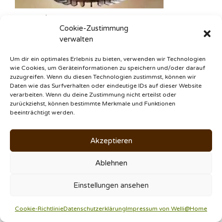
Beispiel:
Lampenschirm
Cookie-Zustimmung
Der Wellensittich hat in seiner Neugier den
verwalten
Lampenschirm untersucht und hatte dann
Probleme, den Ausgang zu finden. Wäre die
Um dir ein optimales Erlebnis zu bieten, verwenden wir Technologien
wie Cookies, um Geräteinformationen zu speichern und/oder darauf
Glühbirne angeschaltet gewesen, hätte er sich
zuzugreifen. Wenn du diesen Technologien zustimmst, können wir
zudem leicht Verbrennungen zuziehen können.
Daten wie das Surfverhalten oder eindeutige IDs auf dieser Website
verarbeiten. Wenn du deine Zustimmung nicht erteilst oder
zurückziehst, können bestimmte Merkmale und Funktionen
beeinträchtigt werden.
Sonstiges
Akzeptieren
giftige Zimmerpflanzen
(fast alle!)
Kerzen mit offener Flamme
Ablehnen
elektrische Geräte mit Teflon-
Beschichtung
(z. B. Raclette)
Einstellungen ansehen
Cookie-Richtlinie
Datenschutzerklärung
Impressum von Welli@Home