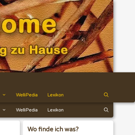
WelliPedia
Lexikon
WelliPedia
Lexikon
Wo finde ich was?