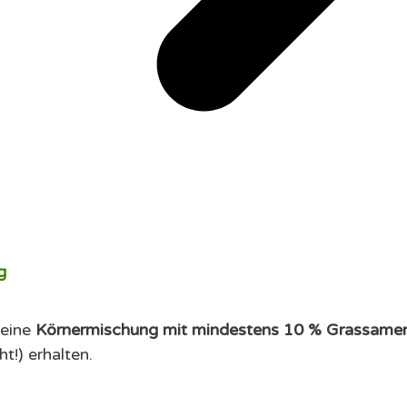
g
 eine
Körnermischung mit mindestens 10 % Grassame
!) erhalten.