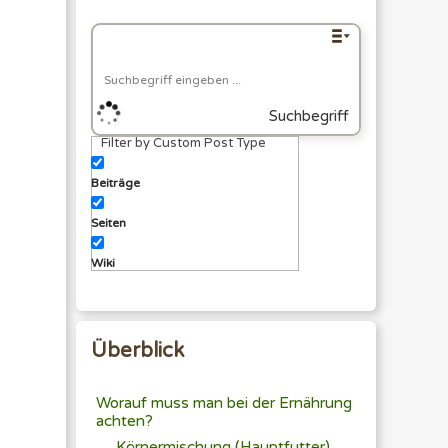
Suchbegriff
Filter by Custom Post Type
eingeben
Beiträge
Seiten
Wiki
Überblick
Worauf muss man bei der Ernährung
achten?
Körnermischung (Hauptfutter)