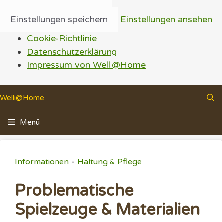
Einstellungen speichern
Einstellungen ansehen
Cookie-Richtlinie
Datenschutzerklärung
Impressum von Welli@Home
Zum
Welli@Home
Inhalt
springen
Menü
-
Informationen
Haltung & Pflege
Problematische
Spielzeuge & Materialien