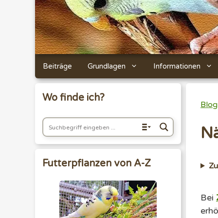
Beiträge
Grundlagen
Informationen
Wo finde ich?
Blog
Nä
Futterpflanzen von A-Z
Z
Bei
erh