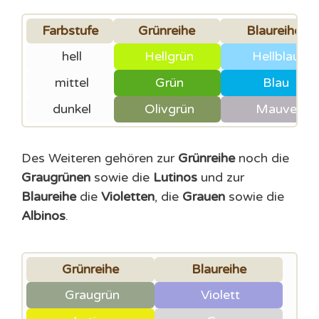
Farbstufe
Grünreihe
Blaureihe
hell
Hellgrün
Hellblau
mittel
Grün
Blau
dunkel
Olivgrün
Mauve
Des Weiteren gehören zur
Grünreihe
noch die
Graugrünen
sowie die
Lutinos
und zur
Blaureihe
die
Violetten
, die
Grauen
sowie die
Albinos
.
Grünreihe
Blaureihe
Graugrün
Violett