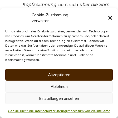
Kopfzeichnung
zieht sich
über die Stirn
bis zum Schnabel
, wodurch diese ein
Cookie-Zustimmung
dunkles Gesicht (Maske) haben.
verwalten
Blackwing
(Schwarzflügel)
:
Dieser weist
Um dir ein optimales Erlebnis zu bieten, verwenden wir Technologien
ein
aufgehelltes Gefieder
auf, während
wie Cookies, um Geräteinformationen zu speichern und/oder darauf
die
Zeichnung der Flügel
die
normale
zuzugreifen. Wenn du diesen Technologien zustimmst, können wir
Daten wie das Surfverhalten oder eindeutige IDs auf dieser Website
Farbtiefe
behält.
verarbeiten. Wenn du deine Zustimmung nicht erteilst oder
zurückziehst, können bestimmte Merkmale und Funktionen
beeinträchtigt werden.
FAQ – häufige Fragen
Akzeptieren
Ablehnen
Einstellungen ansehen
Quellen
Cookie-Richtlinie
Datenschutzerklärung
Impressum von Welli@Home
Beratung:
Volker Dörr (
Badener