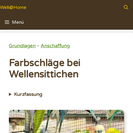
Zum
Welli@Home
Inhalt
springen
Menü
-
Grundlagen
Anschaffung
Farbschläge bei
Wellensittichen
Kurzfassung