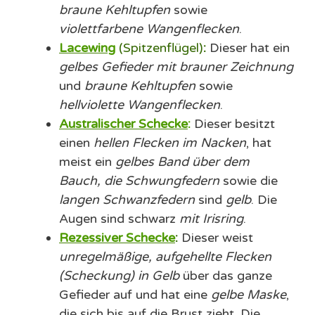
braune Kehltupfen
sowie
violettfarbene Wangenflecken
.
Lacewing
(Spitzenflügel)
:
Dieser hat ein
gelbes Gefieder mit brauner Zeichnung
und
braune Kehltupfen
sowie
hellviolette Wangenflecken
.
Australischer Schecke
:
Dieser besitzt
einen
hellen Flecken im Nacken
, hat
meist ein
gelbes Band über dem
Bauch, die
Schwungfedern
sowie die
langen Schwanzfedern
sind
gelb
. Die
Augen sind schwarz
mit Irisring
.
Rezessiver Schecke
:
Dieser weist
unregelmäßige, aufgehellte Flecken
(Scheckung) in Gelb
über das ganze
Gefieder auf und hat eine
gelbe Maske
,
die sich bis auf die Brust zieht. Die