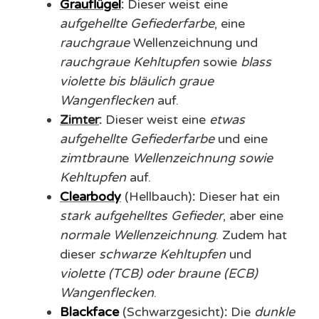
Grauflügel
:
Dieser weist eine
aufgehellte Gefiederfarbe
, eine
rauchgraue
Wellenzeichnung und
rauchgraue Kehltupfen
sowie
blass
violette bis bläulich graue
Wangenflecken
auf.
Zimter
:
Dieser weist eine
etwas
aufgehellte Gefiederfarbe
und eine
zimtbraun
e
Wellenzeichnung
sowie
Kehltupfen
auf.
Clearbody
(Hellbauch)
:
Dieser hat ein
stark aufgehelltes Gefieder
, aber eine
normale Wellenzeichnung
. Zudem hat
dieser
schwarze Kehltupfen
und
violette (TCB) oder braune (ECB)
Wangenflecken
.
Blackface
(Schwarzgesicht)
:
Die
dunkle