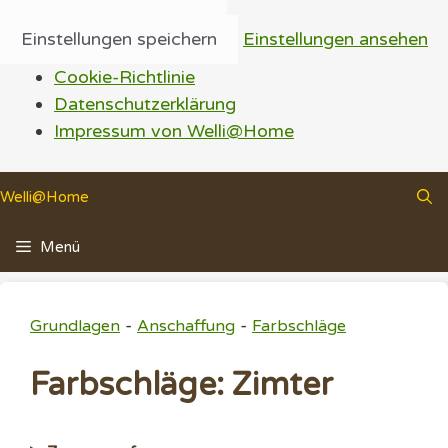
Einstellungen speichern
Einstellungen ansehen
Cookie-Richtlinie
Datenschutzerklärung
Impressum von Welli@Home
Zum
Welli@Home
Inhalt
springen
Menü
-
-
Grundlagen
Anschaffung
Farbschläge
Farbschläge: Zimter