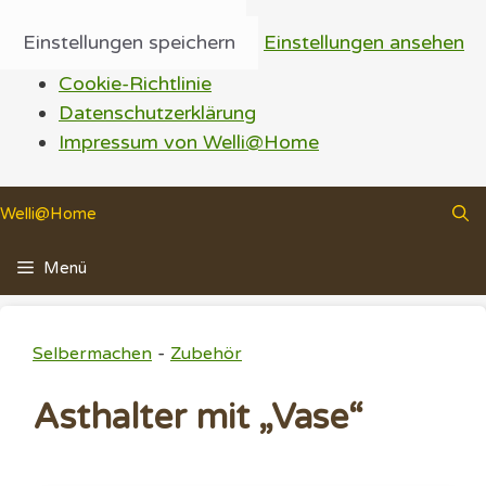
Einstellungen speichern
Einstellungen ansehen
Cookie-Richtlinie
Datenschutzerklärung
Impressum von Welli@Home
Zum
Welli@Home
Inhalt
springen
Menü
-
Selbermachen
Zubehör
Asthalter mit „Vase“