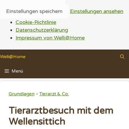
Einstellungen speichern
Einstellungen ansehen
Cookie-Richtlinie
Datenschutzerklärung
Impressum von Welli@Home
Zum
Welli@Home
Inhalt
springen
Menü
-
Grundlagen
Tierarzt & Co.
Tierarztbesuch mit dem
Wellensittich