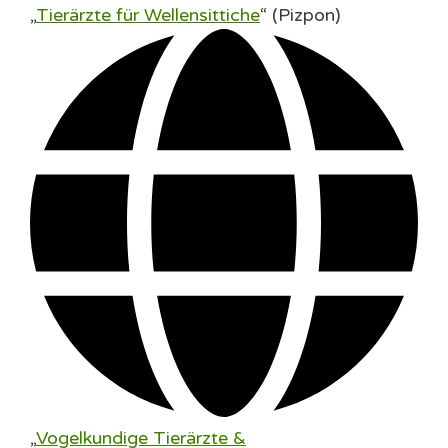
„
Tierärzte für Wellensittiche
“ (Pizpon)
„
Vogelkundige Tierärzte &