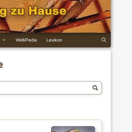
WelliPedia
Lexikon
e