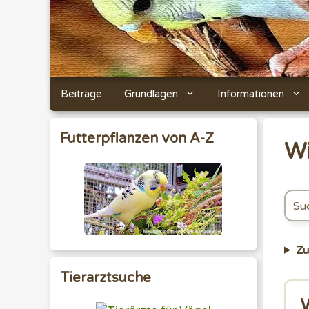
Beiträge
Grundlagen
Informationen
Futterpflanzen von A-Z
Wi
Z
Tierarztsuche