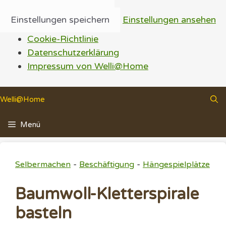
Einstellungen speichern
Einstellungen ansehen
Cookie-Richtlinie
Datenschutzerklärung
Impressum von Welli@Home
Zum
Welli@Home
Inhalt
springen
Menü
-
-
Selbermachen
Beschäftigung
Hängespielplätze
Baumwoll-Kletterspirale
basteln