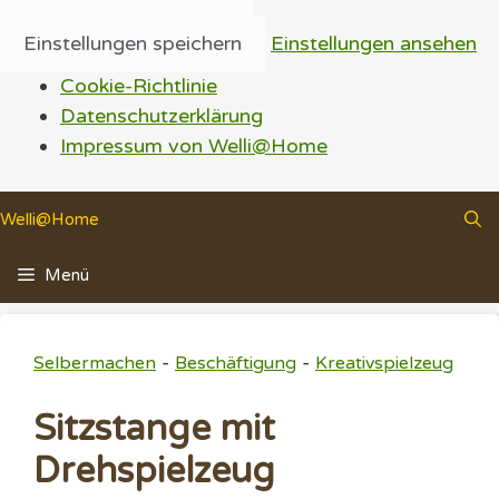
Einstellungen speichern
Einstellungen ansehen
Cookie-Richtlinie
Datenschutzerklärung
Impressum von Welli@Home
Zum
Welli@Home
Inhalt
springen
Menü
-
-
Selbermachen
Beschäftigung
Kreativspielzeug
Sitzstange mit
Drehspielzeug