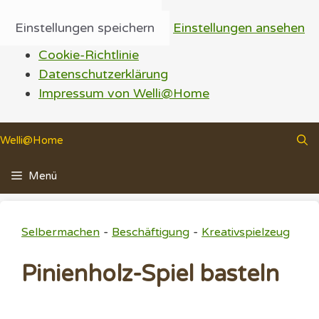
Einstellungen speichern
Einstellungen ansehen
Cookie-Richtlinie
Datenschutzerklärung
Impressum von Welli@Home
Zum
Welli@Home
Inhalt
springen
Menü
-
-
Selbermachen
Beschäftigung
Kreativspielzeug
Pinienholz-Spiel basteln