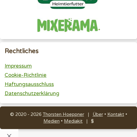
Rechtliches
Impressum
Cookie-Richtlinie
Haftungsausschluss
Datenschutzerklärung
© 2020 - 2026
Thorsten Hoeppner
|
Über
•
Kontakt
•
Medien
•
Mediakit
|
§