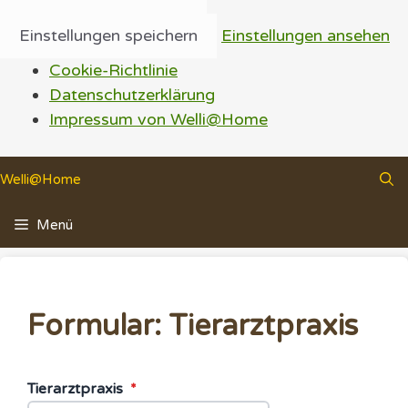
Einstellungen speichern
Einstellungen ansehen
Cookie-Richtlinie
Datenschutzerklärung
Impressum von Welli@Home
Zum
Welli@Home
Inhalt
springen
Menü
Formular: Tierarztpraxis
Tierarztpraxis
*