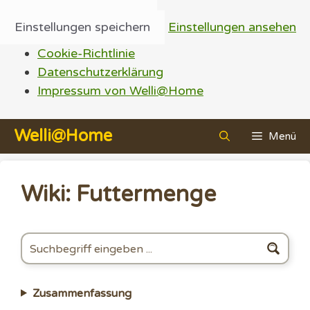
Einstellungen speichern
Einstellungen ansehen
Cookie-Richtlinie
Datenschutzerklärung
Impressum von Welli@Home
Zum
Welli@Home
Menü
Inhalt
springen
Wiki: Futtermenge
Zusammenfassung