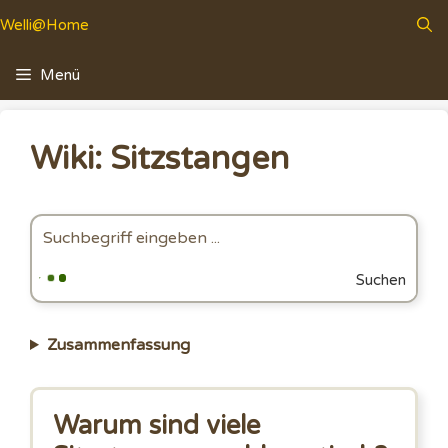
Zum
Welli@Home
Inhalt
springen
Menü
Wiki: Sitzstangen
Suchen
Zusammenfassung
Warum sind viele