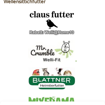
Wellensittichfutter