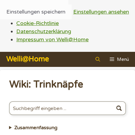
Einstellungen speichern
Einstellungen ansehen
Cookie-Richtlinie
Datenschutzerklärung
Impressum von Welli@Home
Zum
Welli@Home
Menü
Inhalt
springen
Wiki: Trinknäpfe
Zusammenfassung