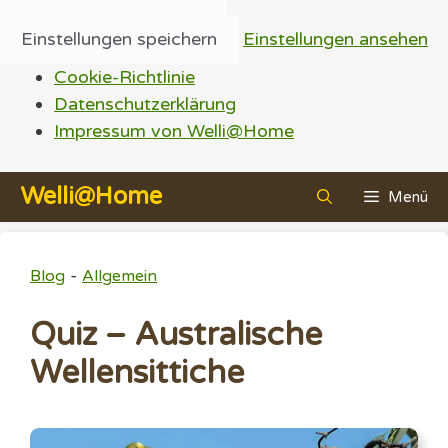
Einstellungen speichern
Einstellungen ansehen
Cookie-Richtlinie
Datenschutzerklärung
Impressum von Welli@Home
Zum
Welli@Home
Menü
Inhalt
springen
-
Blog
Allgemein
Quiz – Australische
Wellensittiche