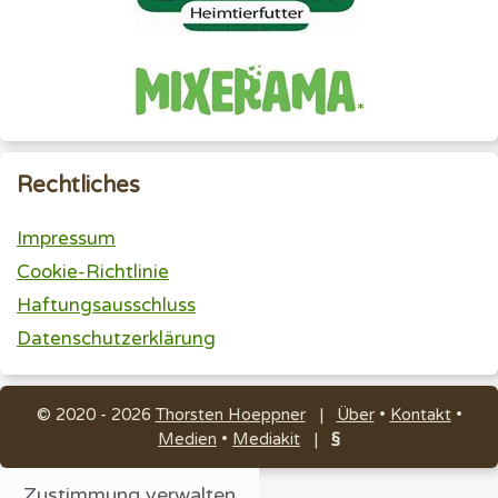
Rechtliches
Impressum
Cookie-Richtlinie
Haftungsausschluss
Datenschutzerklärung
© 2020 - 2026
Thorsten Hoeppner
|
Über
•
Kontakt
•
Medien
•
Mediakit
|
§
Zustimmung verwalten