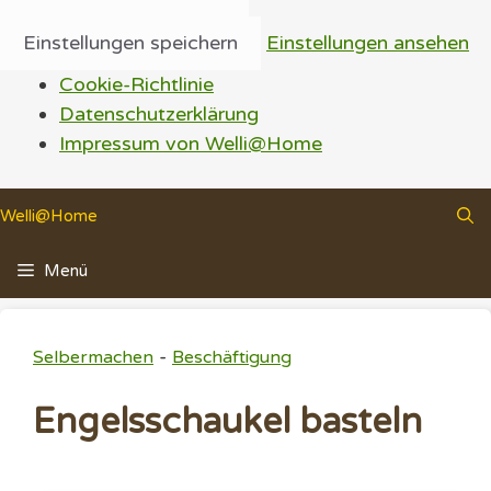
Einstellungen speichern
Einstellungen ansehen
Cookie-Richtlinie
Datenschutzerklärung
Impressum von Welli@Home
Zum
Welli@Home
Inhalt
springen
Menü
-
Selbermachen
Beschäftigung
Engelsschaukel basteln