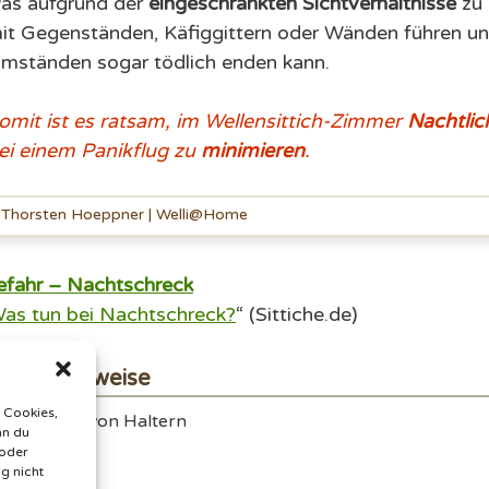
as aufgrund der
eingeschränkten Sichtverhältnisse
zu
it Gegenständen, Käfiggittern oder Wänden führen un
mständen sogar tödlich enden kann.
omit ist es ratsam, im Wellensittich-Zimmer
Nachtlic
ei einem Panikflug zu
minimieren
.
Thorsten Hoeppner | Welli@Home
efahr –
Nachtschreck
as tun bei Nachtschreck?
“ (Sittiche.de)
llennachweise
e Cookies,
fahrungen von Haltern
nn du
 oder
g nicht