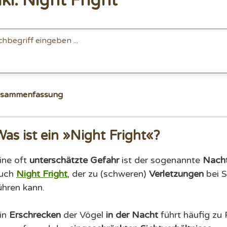
ki: Night Fright
usammenfassung
as ist ein »Night Fright«?
ine oft
unterschätzte Gefahr
ist der sogenannte
Nach
uch
Night Fright
, der zu (schweren)
Verletzungen
bei S
ühren kann.
in
Erschrecken
der Vögel
in der Nacht
führt häufig zu 