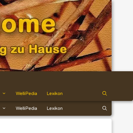
WelliPedia
Lexikon
WelliPedia
Lexikon