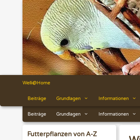
Zum
Inhalt
springen
Welli@Home
Beiträge
Grundlagen
Informationen
Beiträge
Grundlagen
Informationen
Futterpflanzen von A-Z