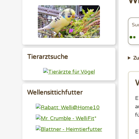
Wi
Tierarztsuche
Z
W
Wellensittichfutter
E
a
f
E