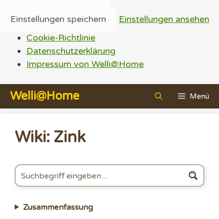
Einstellungen speichern
Einstellungen ansehen
Cookie-Richtlinie
Datenschutzerklärung
Impressum von Welli@Home
Zum
Welli@Home
Menü
Inhalt
springen
Wiki: Zink
Zusammenfassung