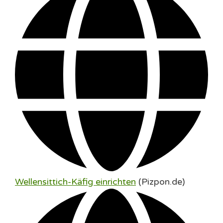
Wellensittich-Käfig einrichten
(Pizpon.de)