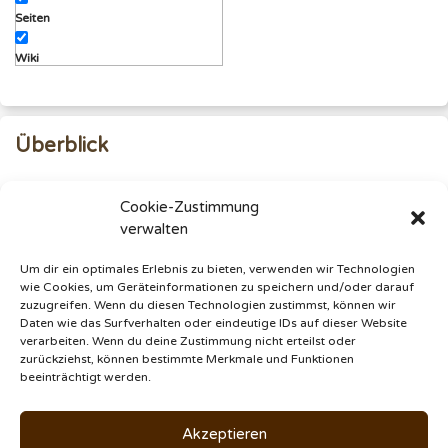
Seiten
Wiki
Überblick
Käfig sinnvoll aufteilen
Cookie-Zustimmung
Ebene 1: Schlafen & Sitzen
verwalten
Ebene 2: Fliegen
Um dir ein optimales Erlebnis zu bieten, verwenden wir Technologien
Ebene 3: Futter & weitere Angebote
wie Cookies, um Geräteinformationen zu speichern und/oder darauf
Ebene 4: Einstreu
zuzugreifen. Wenn du diesen Technologien zustimmst, können wir
Daten wie das Surfverhalten oder eindeutige IDs auf dieser Website
verarbeiten. Wenn du deine Zustimmung nicht erteilst oder
zurückziehst, können bestimmte Merkmale und Funktionen
© 2020 - 2026
Thorsten Hoeppner
|
Über
•
Kontakt
•
beeinträchtigt werden.
Medien
•
Mediakit
|
§
Akzeptieren