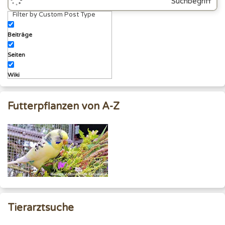
Suchbegriff
Filter by Custom Post Type
eingeben
Beiträge
Seiten
Wiki
Futterpflanzen von A-Z
Tierarztsuche