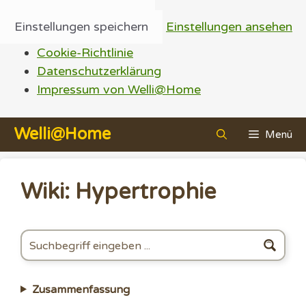
Einstellungen speichern
Einstellungen ansehen
Cookie-Richtlinie
Datenschutzerklärung
Impressum von Welli@Home
Zum
Welli@Home
Menü
Inhalt
springen
Wiki: Hypertrophie
Zusammenfassung