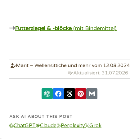
e
n
Futterziegel & -blöcke
(mit Bindemittel)
Marit – Wellensittiche und mehr vom 12.08.2024
Aktualisiert: 31.07.2026
ASK AI ABOUT THIS POST
ChatGPT
Claude
Perplexity
Grok