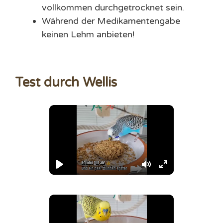
vollkommen durchgetrocknet sein.
Während der Medikamentengabe
keinen Lehm anbieten!
Test durch Wellis
P
M
E
l
u
n
a
t
t
y
e
e