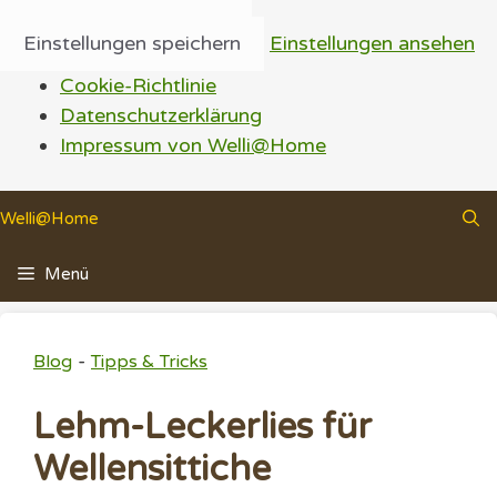
Einstellungen speichern
Einstellungen ansehen
Cookie-Richtlinie
Datenschutzerklärung
Impressum von Welli@Home
Zum
Welli@Home
Inhalt
springen
Menü
-
Blog
Tipps & Tricks
Lehm-Leckerlies für
Wellensittiche