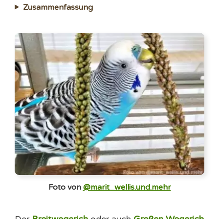
Zusammenfassung
Foto von
@marit_wellis.und.mehr
Der
Breitwegerich
oder auch
Großen Wegerich