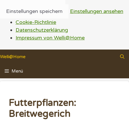
Einstellungen speichern
Einstellungen ansehen
Cookie-Richtlinie
Datenschutzerklärung
Impressum von Welli@Home
Zum
Welli@Home
Inhalt
springen
Menü
Futterpflanzen:
Breitwegerich