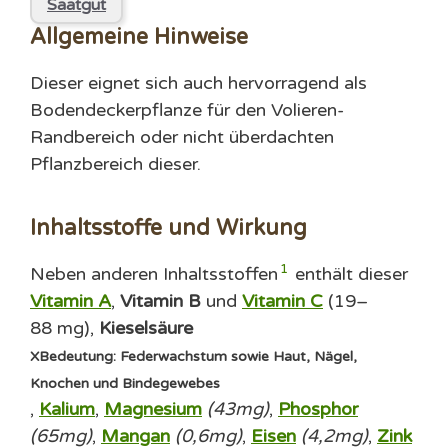
Saatgut
Allgemeine Hinweise
Dieser eignet sich auch hervorragend als
Bodendeckerpflanze für den Volieren-
Randbereich oder nicht überdachten
Pflanzbereich dieser.
Inhaltsstoffe und Wirkung
1
Neben anderen Inhaltsstoffen
enthält dieser
Vitamin A
,
Vitamin B
und
Vitamin C
(19–
88 mg),
Kieselsäure
X
Bedeutung: Federwachstum sowie Haut, Nägel,
Knochen und Bindegewebes
,
Kalium
,
Magnesium
(43mg)
,
Phosphor
(65mg)
,
Mangan
(0,6mg)
,
Eisen
(4,2mg)
,
Zink