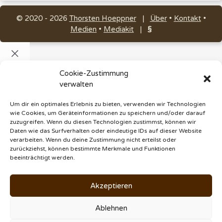
© 2020 - 2026
Thorsten Hoeppner
|
Über
•
Kontakt
•
Medien
•
Mediakit
|
§
Schließen
ChatGPT
Cookie-Zustimmung
verwalten
Facebook
threads
Um dir ein optimales Erlebnis zu bieten, verwenden wir Technologien
pinterest
wie Cookies, um Geräteinformationen zu speichern und/oder darauf
zuzugreifen. Wenn du diesen Technologien zustimmst, können wir
Email
Daten wie das Surfverhalten oder eindeutige IDs auf dieser Website
verarbeiten. Wenn du deine Zustimmung nicht erteilst oder
zurückziehst, können bestimmte Merkmale und Funktionen
beeinträchtigt werden.
Akzeptieren
Ablehnen