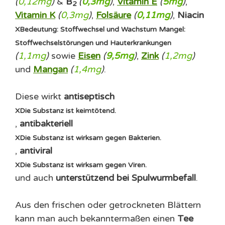
(
0,12mg
)
&
B
(
0,3mg
)
,
Vitamin E
(
5mg
)
,
2
Vitamin K
(
0,3mg
)
,
Folsäure
(
0,11mg
)
,
Niacin
X
Bedeutung: Stoffwechsel und Wachstum Mangel:
Stoffwechselstörungen und Hauterkrankungen
(
1,1mg
)
sowie
Eisen
(
9,5mg
)
,
Zink
(
1,2mg
)
und
Mangan
(
1,4mg
)
.
Diese wirkt
antiseptisch
X
Die Substanz ist keimtötend.
,
antibakteriell
X
Die Substanz ist wirksam gegen Bakterien.
,
antiviral
X
Die Substanz ist wirksam gegen Viren.
und auch
unterstützend bei Spulwurmbefall
.
Aus den frischen oder getrockneten Blättern
kann man auch bekanntermaßen einen
Tee