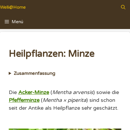
Zum
Welli@Home
Inhalt
springen
Menü
Heilpflanzen: Minze
Zusammenfassung
Die
Acker-Minze
(
Mentha arvensis
) sowie die
Pfefferminze
(
Mentha × piperita
) sind schon
seit der Antike als Heilpflanze sehr geschätzt.