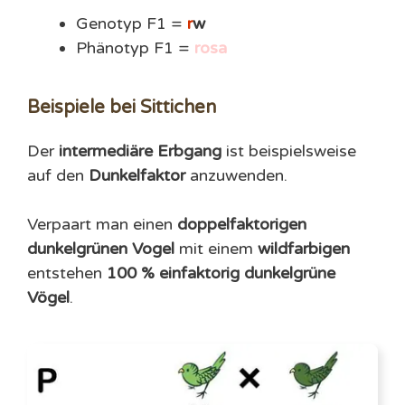
Genotyp F1 =
r
w
Phänotyp F1 =
rosa
Beispiele bei Sittichen
Der
intermediäre Erbgang
ist beispielsweise
auf den
Dunkelfaktor
anzuwenden.
Verpaart man einen
doppelfaktorigen
dunkelgrünen Vogel
mit einem
wildfarbigen
entstehen
100 % einfaktorig dunkelgrüne
Vögel
.