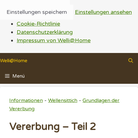
Einstellungen speichern
Einstellungen ansehen
Cookie-Richtlinie
Datenschutzerklärung
Impressum von Welli@Home
Zum
Welli@Home
Inhalt
springen
Menü
-
-
Informationen
Wellensittich
Grundlagen der
Vererbung
Vererbung – Teil 2