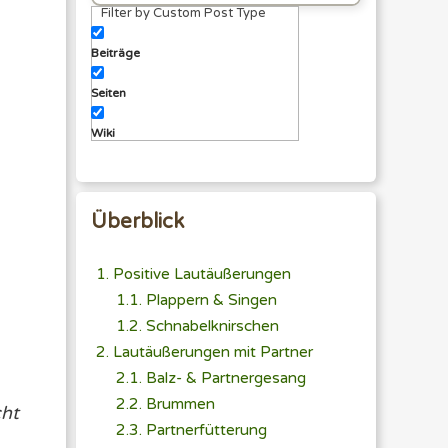
Filter by Custom Post Type
eingeben
Beiträge
Seiten
Wiki
Überblick
Positive Lautäußerungen
Plappern & Singen
Schnabelknirschen
Lautäußerungen mit Partner
Balz- & Partnergesang
Brummen
cht
Partnerfütterung