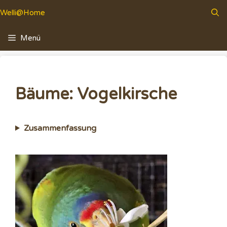
Zum
Welli@Home
Inhalt
springen
Menü
Bäume: Vogelkirsche
Zusammenfassung