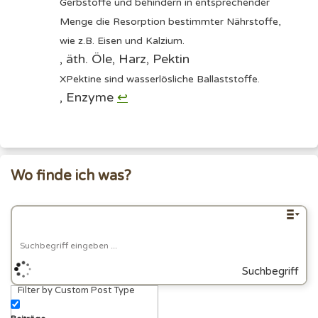
Gerbstoffe und behindern in entsprechender
Menge die Resorption bestimmter Nährstoffe,
wie z.B. Eisen und Kalzium.
, äth. Öle, Harz,
Pektin
X
Pektine sind wasserlösliche Ballaststoffe.
, Enzyme
↩︎
Wo finde ich was?
Suchbegriff
Filter by Custom Post Type
eingeben