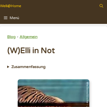
Zum
Welli@Home
Inhalt
springen
Menü
-
Blog
Allgemein
(W)Elli in Not
Zusammenfassung