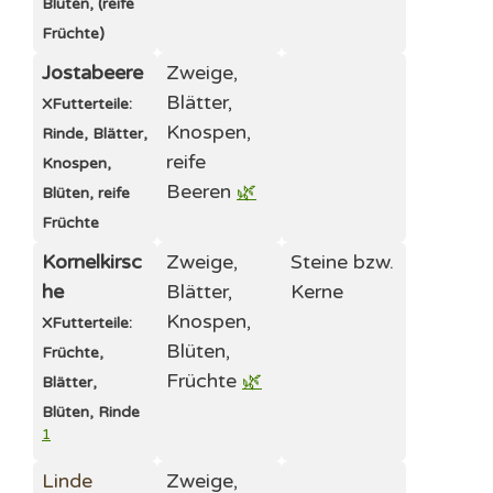
Blüten, (reife
Früchte)
Jostabeere
Zweige,
Blätter,
X
Futterteile:
Knospen,
Rinde, Blätter,
reife
Knospen,
Beeren
🌿
Blüten, reife
Früchte
Kornelkirsc
Zweige,
Steine bzw.
he
Blätter,
Kerne
Knospen,
X
Futterteile:
Blüten,
Früchte,
Früchte
🌿
Blätter,
Blüten, Rinde
1
Linde
Zweige,