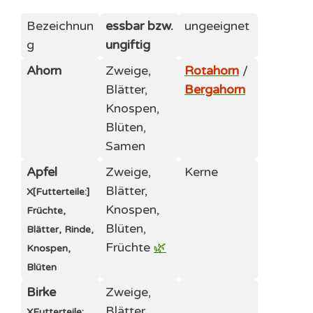
Bezeichnun
essbar bzw.
ungeeignet
g
ungiftig
Ahorn
Zweige,
Rotahorn
/
Blätter,
Bergahorn
Knospen,
Blüten,
Samen
Apfel
Zweige,
Kerne
Blätter,
X
[Futterteile:]
Knospen,
Früchte,
Blüten,
Blätter, Rinde,
Früchte
🌿
Knospen,
Blüten
Birke
Zweige,
Blätter,
X
Futterteile: