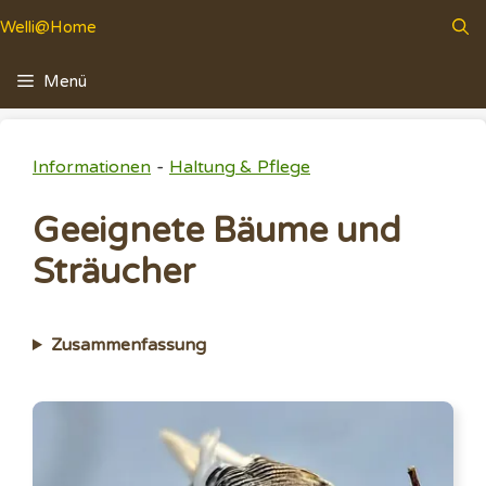
Zum
Welli@Home
Inhalt
springen
Menü
-
Informationen
Haltung & Pflege
Geeignete Bäume und
Sträucher
Zusammenfassung