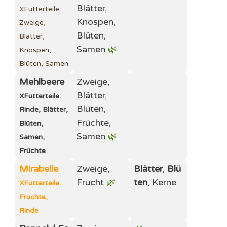
Blätter,
X
Futterteile:
Knospen,
Zweige,
Blüten,
Blätter,
Samen
🌿
Knospen,
Blüten, Samen
Mehlbeere
Zweige,
Blätter,
X
Futterteile:
Blüten,
Rinde, Blätter,
Früchte,
Blüten,
Samen
🌿
Samen,
Früchte
Mirabelle
Zweige,
Blätter
,
Blü
Frucht
🌿
ten
, Kerne
X
Futterteile:
Früchte,
Rinde