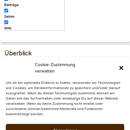
Beiträge
Seiten
Wiki
Überblick
Cookie-Zustimmung
Bäume und Sträucher
verwalten
Um dir ein optimales Erlebnis zu bieten, verwenden wir Technologien
© 2020 - 2026
Thorsten Hoeppner
|
Über
•
Kontakt
•
wie Cookies, um Geräteinformationen zu speichern und/oder darauf
zuzugreifen. Wenn du diesen Technologien zustimmst, können wir
Medien
•
Mediakit
|
§
Daten wie das Surfverhalten oder eindeutige IDs auf dieser Website
verarbeiten. Wenn du deine Zustimmung nicht erteilst oder
zurückziehst, können bestimmte Merkmale und Funktionen
beeinträchtigt werden.
Schließen
ChatGPT
Facebook