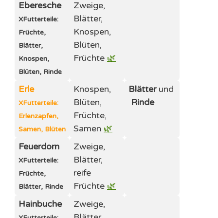
Eberesche
Zweige,
Blätter,
X
Futterteile:
Knospen,
Früchte,
Blüten,
Blätter,
Früchte
🌿
Knospen,
Blüten, Rinde
Erle
Knospen,
Blätter
und
Blüten,
Rinde
X
Futterteile:
Früchte,
Erlenzapfen,
Samen
🌿
Samen, Blüten
Feuerdorn
Zweige,
Blätter,
X
Futterteile:
reife
Früchte,
Früchte
🌿
Blätter, Rinde
Hainbuche
Zweige,
Blätter,
X
Futterteile: