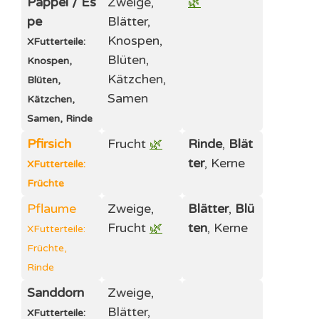
Pappel /
Es
Zweige,
🌿
pe
Blätter,
Knospen,
X
Futterteile:
Blüten,
Knospen,
Kätzchen,
Blüten,
Samen
Kätzchen,
Samen, Rinde
Pfirsich
Frucht
🌿
Rinde
,
Blät
ter
, Kerne
X
Futterteile:
Früchte
Pflaume
Zweige,
Blätter
,
Blü
Frucht
🌿
ten
, Kerne
X
Futterteile:
Früchte,
Rinde
Sanddorn
Zweige,
Blätter,
X
Futterteile: